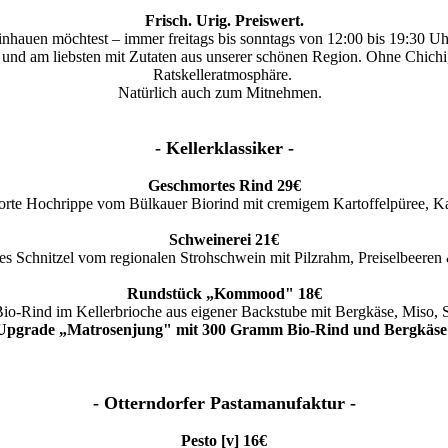
Frisch. Urig. Preiswert.
 reinhauen möchtest – immer freitags bis sonntags von 12:00 bis 19:30 
und am liebsten mit Zutaten aus unserer schönen Region. Ohne Chichi, 
Ratskelleratmosphäre.
Natürlich auch zum Mitnehmen.
- Kellerklassiker -
Geschmortes Rind 29€
rte Hochrippe vom Bülkauer Biorind mit cremigem Kartoffelpüree, Ka
Schweinerei 21€
tes Schnitzel vom regionalen Strohschwein mit Pilzrahm, Preiselbeeren 
Rundstück „Kommood" 18€
Bio-Rind im Kellerbrioche aus eigener Backstube mit Bergkäse, Miso, 
Upgrade „Matrosenjung" mit 300 Gramm Bio-Rind und Bergkäse
- Otterndorfer Pastamanufaktur -
Pesto [v] 16€