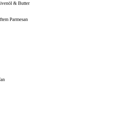
ivenöl & Butter
iftem Parmesan
Tan