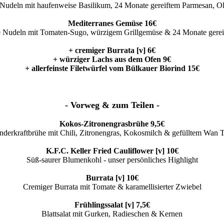
udeln mit haufenweise Basilikum, 24 Monate gereiftem Parmesan, Ol
Mediterranes Gemüse 16€
Nudeln mit Tomaten-Sugo, würzigem Grillgemüse & 24 Monate gere
+ cremiger Burrata [v] 6€
+ würziger Lachs aus dem Ofen 9€
+ allerfeinste Filetwürfel vom Bülkauer Biorind 15€
- Vorweg & zum Teilen -
Kokos-Zitronengrasbrühe 9,5€
nderkraftbrühe mit Chili, Zitronengras, Kokosmilch & gefülltem Wan 
K.F.C. Keller Fried Cauliflower [v] 10€
Süß-saurer Blumenkohl - unser persönliches Highlight
Burrata [v] 10€
Cremiger Burrata mit Tomate & karamellisierter Zwiebel
Frühlingssalat [v] 7,5€
Blattsalat mit Gurken, Radieschen & Kernen